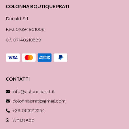
COLONNA BOUTIQUE PRATI
Donald Srl
P.iva 01694901008
C.f. 07140210589
CONTATTI
info@colonnaprati.it
colonna.prati@gmail.com
+39 063212254
WhatsApp