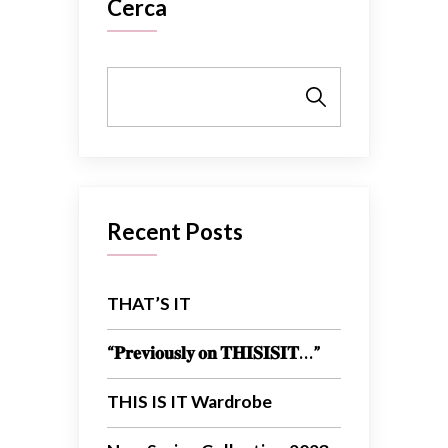
Cerca
Cerca
Recent Posts
THAT’S IT
“𝐏𝐫𝐞𝐯𝐢𝐨𝐮𝐬𝐥𝐲 𝐨𝐧 𝐓𝐇𝐈𝐒𝐈𝐒𝐈𝐓…”
THIS IS IT Wardrobe