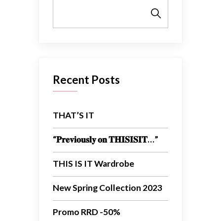
Cerca
Recent Posts
THAT’S IT
“𝐏𝐫𝐞𝐯𝐢𝐨𝐮𝐬𝐥𝐲 𝐨𝐧 𝐓𝐇𝐈𝐒𝐈𝐒𝐈𝐓…”
THIS IS IT Wardrobe
New Spring Collection 2023
Promo RRD -50%