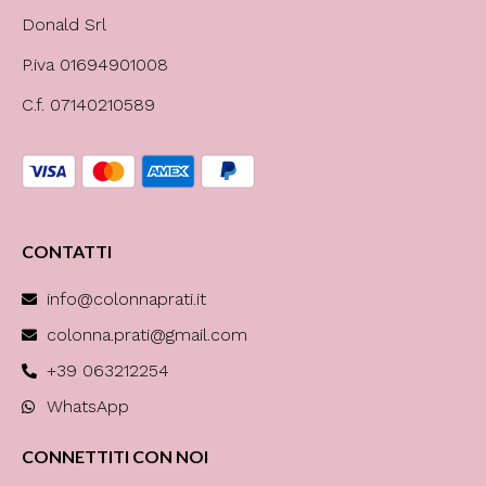
Donald Srl
P.iva 01694901008
C.f. 07140210589
CONTATTI
info@colonnaprati.it
colonna.prati@gmail.com
+39 063212254
WhatsApp
CONNETTITI CON NOI