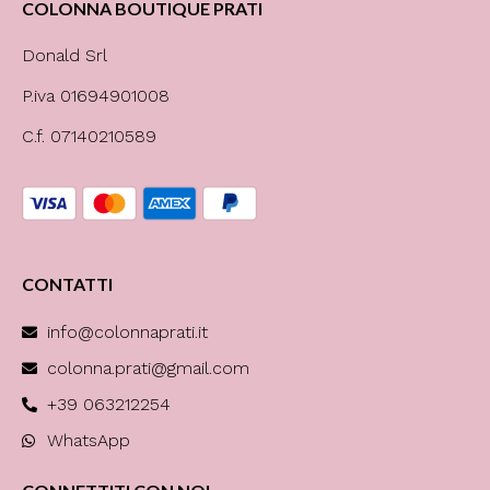
COLONNA BOUTIQUE PRATI
Donald Srl
P.iva 01694901008
C.f. 07140210589
CONTATTI
info@colonnaprati.it
colonna.prati@gmail.com
+39 063212254
WhatsApp