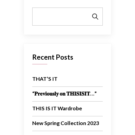
Cerca
Recent Posts
THAT’S IT
“𝐏𝐫𝐞𝐯𝐢𝐨𝐮𝐬𝐥𝐲 𝐨𝐧 𝐓𝐇𝐈𝐒𝐈𝐒𝐈𝐓…”
THIS IS IT Wardrobe
New Spring Collection 2023