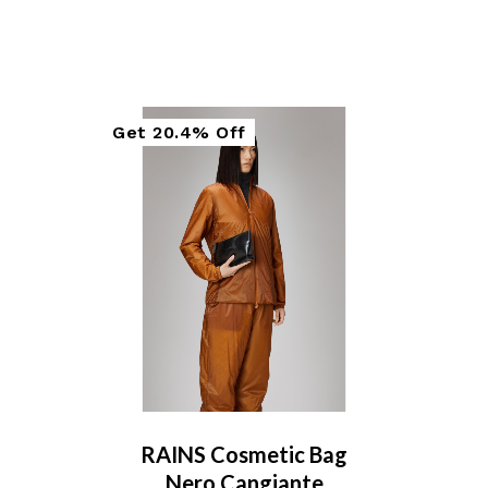
Get
20.4%
Off
Sale
RAINS Cosmetic Bag
Nero Cangiante