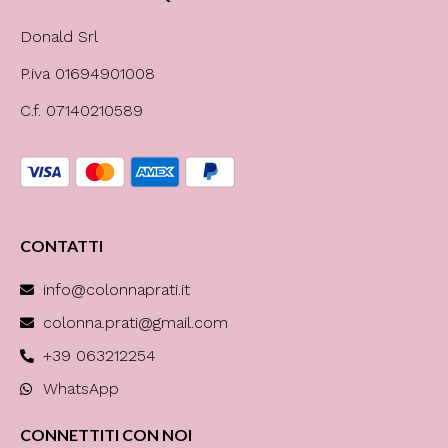
Donald Srl
P.iva 01694901008
C.f. 07140210589
CONTATTI
info@colonnaprati.it
colonna.prati@gmail.com
+39 063212254
WhatsApp
CONNETTITI CON NOI