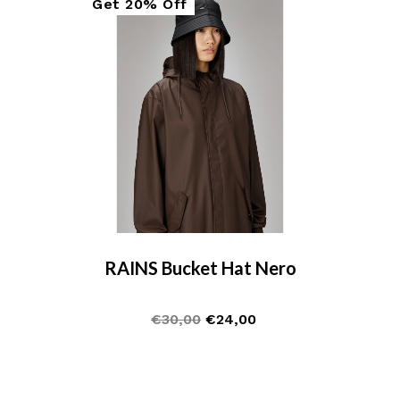
Get
20%
Off
Sale
RAINS Bucket Hat Nero
€
30,00
€
24,00