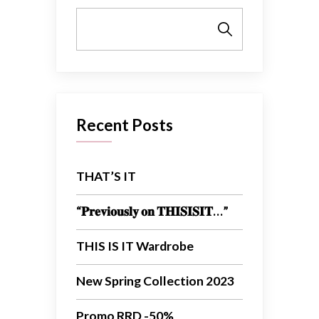
Cerca
Recent Posts
THAT’S IT
“𝐏𝐫𝐞𝐯𝐢𝐨𝐮𝐬𝐥𝐲 𝐨𝐧 𝐓𝐇𝐈𝐒𝐈𝐒𝐈𝐓…”
THIS IS IT Wardrobe
New Spring Collection 2023
Promo RRD -50%