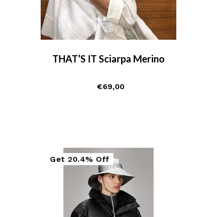
THAT’S IT Sciarpa Merino
€
69,00
Get
20.4%
Off
Sale