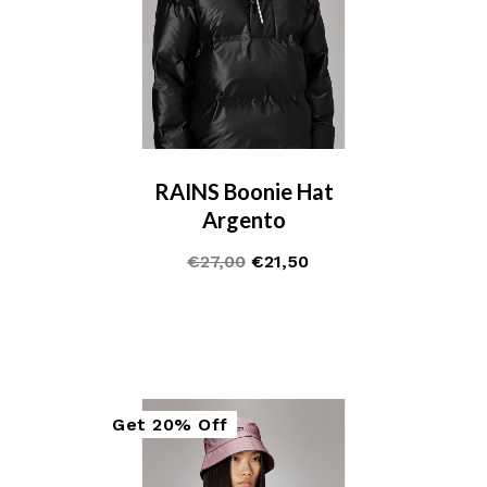
RAINS Boonie Hat
Argento
€
27,00
€
21,50
Get
20%
Off
Sale