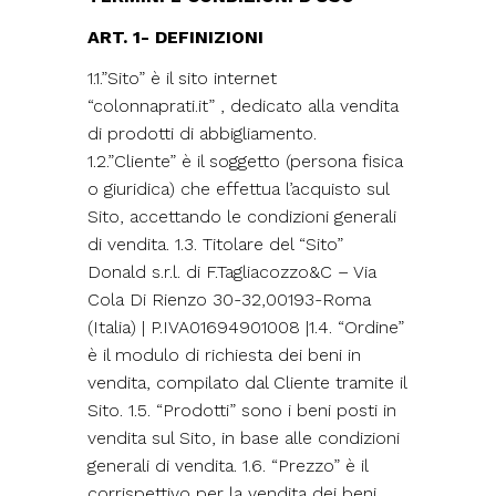
ART. 1- DEFINIZIONI
1.1.”Sito” è il sito internet
“colonnaprati.it” , dedicato alla vendita
di prodotti di abbigliamento.
1.2.”Cliente” è il soggetto (persona fisica
o giuridica) che effettua l’acquisto sul
Sito, accettando le condizioni generali
di vendita. 1.3. Titolare del “Sito”
Donald s.r.l. di F.Tagliacozzo&C – Via
Cola Di Rienzo 30-32,00193-Roma
(Italia) | P.IVA01694901008 |1.4. “Ordine”
è il modulo di richiesta dei beni in
vendita, compilato dal Cliente tramite il
Sito. 1.5. “Prodotti” sono i beni posti in
vendita sul Sito, in base alle condizioni
generali di vendita. 1.6. “Prezzo” è il
corrispettivo per la vendita dei beni,