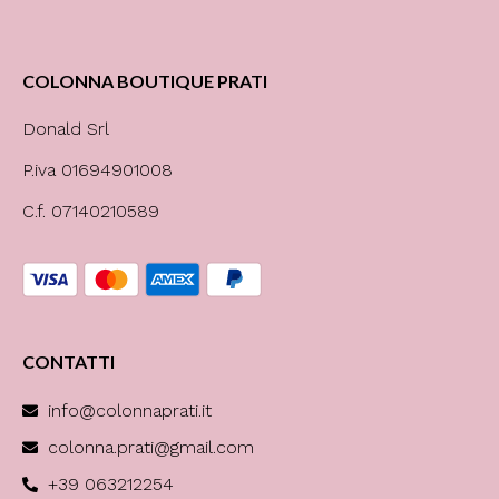
COLONNA BOUTIQUE PRATI
Donald Srl
P.iva 01694901008
C.f. 07140210589
CONTATTI
info@colonnaprati.it
colonna.prati@gmail.com
+39 063212254