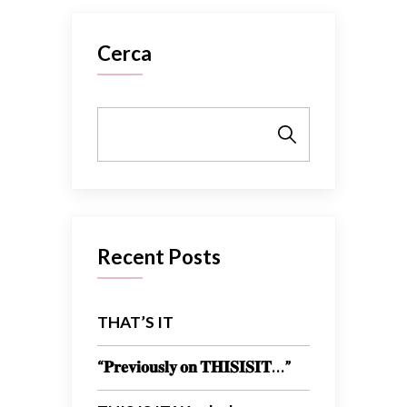
Cerca
Cerca
Recent Posts
THAT’S IT
“𝐏𝐫𝐞𝐯𝐢𝐨𝐮𝐬𝐥𝐲 𝐨𝐧 𝐓𝐇𝐈𝐒𝐈𝐒𝐈𝐓…”